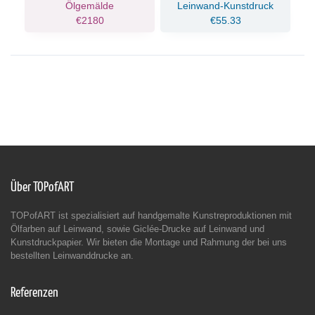
Ölgemälde
Leinwand-Kunstdruck
€2180
€55.33
Über TOPofART
TOPofART ist spezialisiert auf handgemalte Kunstreproduktionen mit
Ölfarben auf Leinwand, sowie Giclée-Drucke auf Leinwand und
Kunstdruckpapier. Wir bieten die Montage und Rahmung der bei uns
bestellten Leinwanddrucke an.
Referenzen