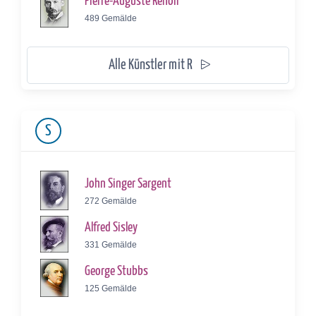
Pierre-Auguste Renoir
489 Gemälde
Alle Künstler mit R
S
John Singer Sargent
272 Gemälde
Alfred Sisley
331 Gemälde
George Stubbs
125 Gemälde