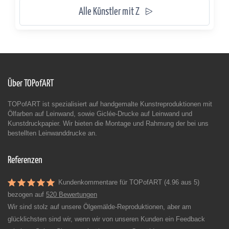
Alle Künstler mit Z
Über TOPofART
TOPofART ist spezialisiert auf handgemalte Kunstreproduktionen mit
Ölfarben auf Leinwand, sowie Giclée-Drucke auf Leinwand und
Kunstdruckpapier. Wir bieten die Montage und Rahmung der bei uns
bestellten Leinwanddrucke an.
Referenzen
Kundenkommentare für TOPofART (4.96 aus 5)
bezogen auf
520 Bewertungen
Wir sind stolz auf unsere Ölgemälde-Reproduktionen, aber am
glücklichsten sind wir, wenn wir von unseren Kunden ein Feedback