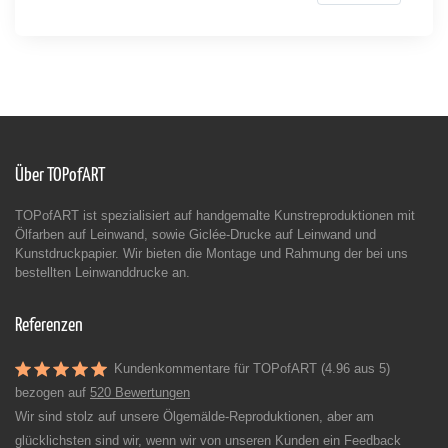
Über TOPofART
TOPofART ist spezialisiert auf handgemalte Kunstreproduktionen mit
Ölfarben auf Leinwand, sowie Giclée-Drucke auf Leinwand und
Kunstdruckpapier. Wir bieten die Montage und Rahmung der bei uns
bestellten Leinwanddrucke an.
Referenzen
Kundenkommentare für TOPofART (4.96 aus 5)
bezogen auf
520 Bewertungen
Wir sind stolz auf unsere Ölgemälde-Reproduktionen, aber am
glücklichsten sind wir, wenn wir von unseren Kunden ein Feedback