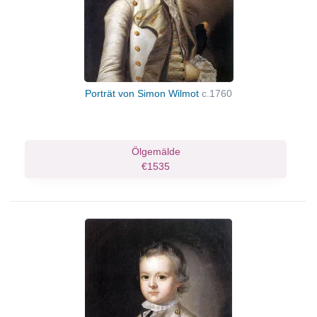
Porträt von Simon Wilmot
c.1760
Ölgemälde
€1535