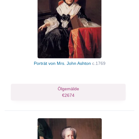
Porträt von Mrs. John Ashton
c.1769
Ölgemälde
€2674