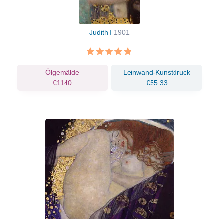
Judith I
1901
Ölgemälde
Leinwand-Kunstdruck
€1140
€55.33