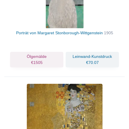
Porträt von Margaret Stonborough-Wittgenstein
1905
Ölgemälde
Leinwand-Kunstdruck
€1505
€70.07