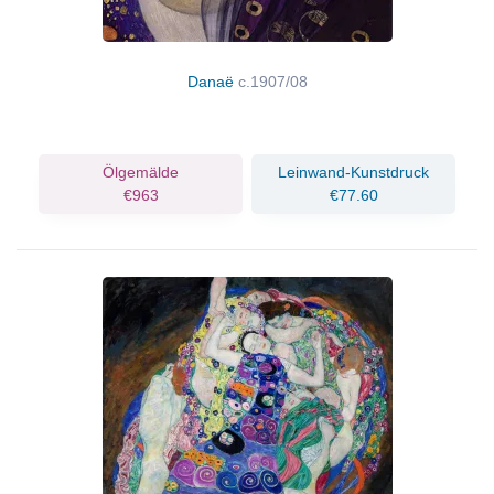
Danaë
c.1907/08
Ölgemälde
Leinwand-Kunstdruck
€963
€77.60