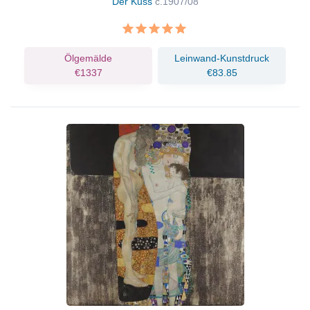
Der Kuss
c.1907/08
Ölgemälde
Leinwand-Kunstdruck
€1337
€83.85