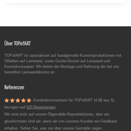
Über TOPofART
TOPofART ist spezialisiert auf handgemalte Kunstreproduktionen mit
Ölfarben auf Leinwand, sowie Giclée-Drucke auf Leinwand und
Kunstdruckpapier. Wir bieten die Montage und Rahmung der bei uns
bestellten Leinwanddrucke an.
Referenzen
Kundenkommentare für TOPofART (4.96 aus 5)
bezogen auf
520 Bewertungen
Wir sind stolz auf unsere Ölgemälde-Reproduktionen, aber am
glücklichsten sind wir, wenn wir von unseren Kunden ein Feedback
erhalten. Sehen Sie, was sie über unsere Gemälde sagen.