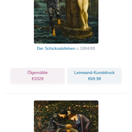
Der Schicksalsfelsen
c.1884/88
Ölgemälde
Leinwand-Kunstdruck
€3328
€69.98