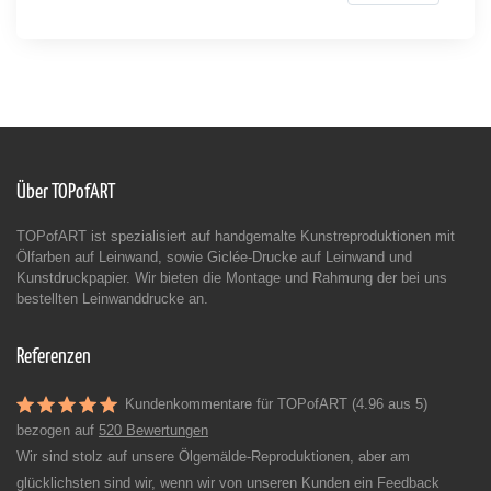
Über TOPofART
TOPofART ist spezialisiert auf handgemalte Kunstreproduktionen mit
Ölfarben auf Leinwand, sowie Giclée-Drucke auf Leinwand und
Kunstdruckpapier. Wir bieten die Montage und Rahmung der bei uns
bestellten Leinwanddrucke an.
Referenzen
Kundenkommentare für TOPofART (4.96 aus 5)
bezogen auf
520 Bewertungen
Wir sind stolz auf unsere Ölgemälde-Reproduktionen, aber am
glücklichsten sind wir, wenn wir von unseren Kunden ein Feedback