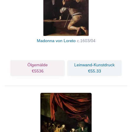
Madonna von Loreto
c.1603/04
Ölgemälde
Leinwand-Kunstdruck
€5536
€55.33