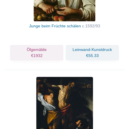
Junge beim Früchte schälen
c.1592/93
Ölgemälde
Leinwand-Kunstdruck
€1932
€55.33