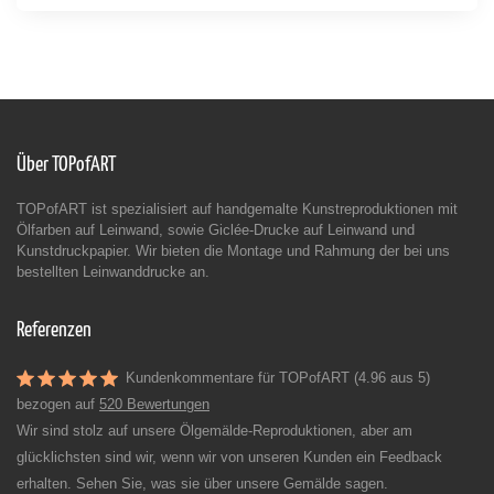
Über TOPofART
TOPofART ist spezialisiert auf handgemalte Kunstreproduktionen mit
Ölfarben auf Leinwand, sowie Giclée-Drucke auf Leinwand und
Kunstdruckpapier. Wir bieten die Montage und Rahmung der bei uns
bestellten Leinwanddrucke an.
Referenzen
Kundenkommentare für TOPofART (4.96 aus 5)
bezogen auf
520 Bewertungen
Wir sind stolz auf unsere Ölgemälde-Reproduktionen, aber am
glücklichsten sind wir, wenn wir von unseren Kunden ein Feedback
erhalten. Sehen Sie, was sie über unsere Gemälde sagen.