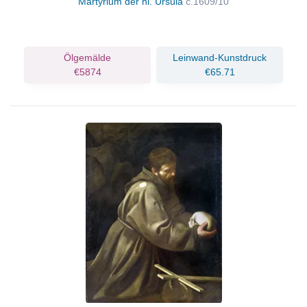
Martyrium der hl. Ursula
c.1609/10
Ölgemälde
Leinwand-Kunstdruck
€5874
€65.71