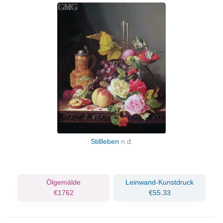
Stillleben
n.d.
Ölgemälde
Leinwand-Kunstdruck
€1762
€55.33