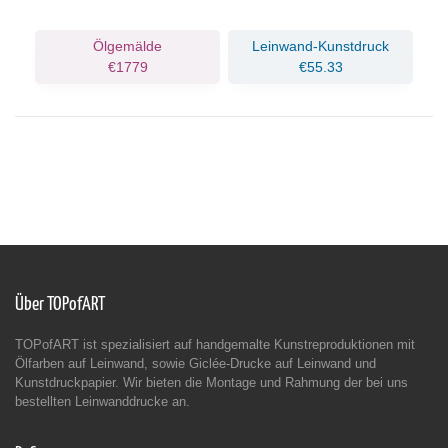
Ölgemälde
Leinwand-Kunstdruck
€1779
€55.33
Über TOPofART
TOPofART ist spezialisiert auf handgemalte Kunstreproduktionen mit
Ölfarben auf Leinwand, sowie Giclée-Drucke auf Leinwand und
Kunstdruckpapier. Wir bieten die Montage und Rahmung der bei uns
bestellten Leinwanddrucke an.