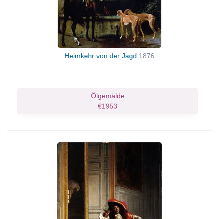
Heimkehr von der Jagd
1876
Ölgemälde
€1953