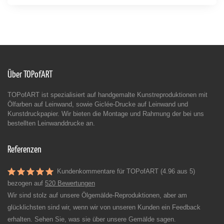
Über TOPofART
TOPofART ist spezialisiert auf handgemalte Kunstreproduktionen mit
Ölfarben auf Leinwand, sowie Giclée-Drucke auf Leinwand und
Kunstdruckpapier. Wir bieten die Montage und Rahmung der bei uns
bestellten Leinwanddrucke an.
Referenzen
Kundenkommentare für TOPofART (4.96 aus 5)
bezogen auf
520 Bewertungen
Wir sind stolz auf unsere Ölgemälde-Reproduktionen, aber am
glücklichsten sind wir, wenn wir von unseren Kunden ein Feedback
erhalten. Sehen Sie, was sie über unsere Gemälde sagen.