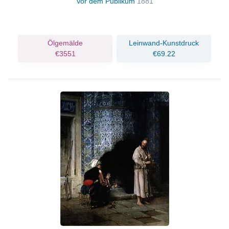
Vor dem Publikum
1881
Ölgemälde
Leinwand-Kunstdruck
€3551
€69.22