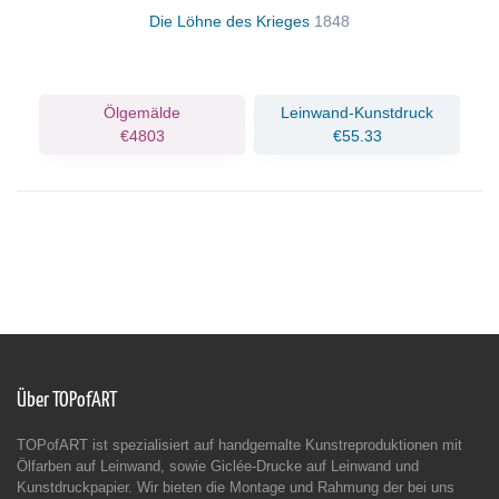
Die Löhne des Krieges
1848
Ölgemälde
Leinwand-Kunstdruck
€4803
€55.33
Über TOPofART
TOPofART ist spezialisiert auf handgemalte Kunstreproduktionen mit
Ölfarben auf Leinwand, sowie Giclée-Drucke auf Leinwand und
Kunstdruckpapier. Wir bieten die Montage und Rahmung der bei uns