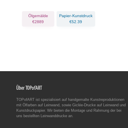
Ölgemälde
Papier-Kunstdruck
€2889
€52.39
Über TOPofART
TOPofART ist spezialisiert auf handgemalte Kunstreproduktionen
mit Ölfarben auf Leinwand, sowie Giclée-Drucke auf Leinwand und
Kunstdruckpapier. Wir bieten die Montage und Rahmung der bei
uns bestellten Leinwanddrucke an.