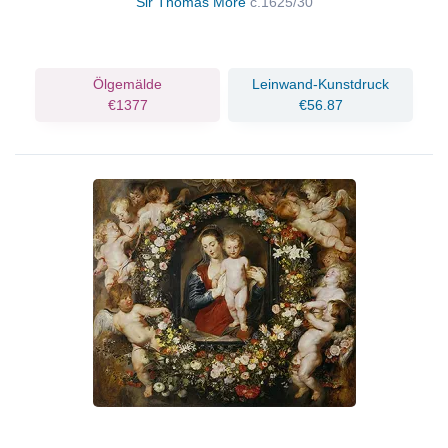
Sir Thomas More
c.1625/30
Ölgemälde
Leinwand-Kunstdruck
€1377
€56.87