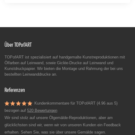
Über TOPofART
TOPofART ist spezialisiert auf handgemalte Kunstreproduktionen mit
Ölfarben auf Leinwand, sowie Giclée-Drucke auf Leinwand und
Kunstdruckpapier. Wir bieten die Montage und Rahmung der bei uns
bestellten Leinwanddrucke an.
Referenzen
Kundenkommentare für TOPofART (4.96 aus 5)
bezogen auf
520 Bewertungen
Wir sind stolz auf unsere Ölgemälde-Reproduktionen, aber am
glücklichsten sind wir, wenn wir von unseren Kunden ein Feedback
erhalten. Sehen Sie, was sie über unsere Gemälde sagen.