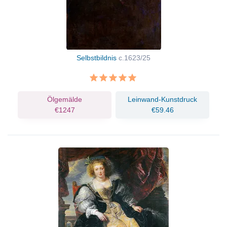
Selbstbildnis
c.1623/25
Ölgemälde
Leinwand-Kunstdruck
€1247
€59.46