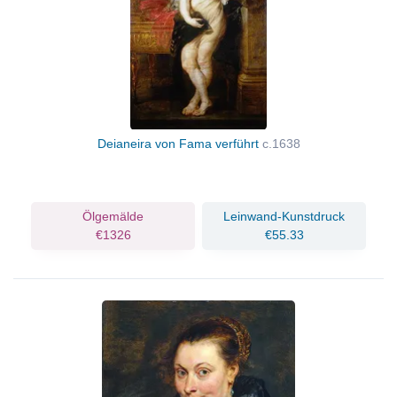
Deianeira von Fama verführt
c.1638
Ölgemälde
Leinwand-Kunstdruck
€1326
€55.33