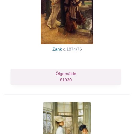
Zank
c.1874/76
Ölgemälde
€1930