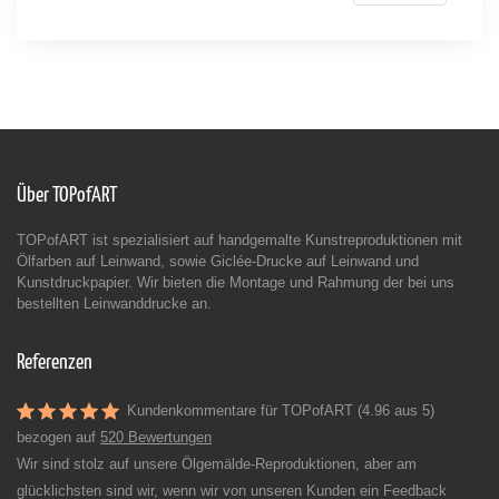
Über TOPofART
TOPofART ist spezialisiert auf handgemalte Kunstreproduktionen mit
Ölfarben auf Leinwand, sowie Giclée-Drucke auf Leinwand und
Kunstdruckpapier. Wir bieten die Montage und Rahmung der bei uns
bestellten Leinwanddrucke an.
Referenzen
Kundenkommentare für TOPofART (4.96 aus 5)
bezogen auf
520 Bewertungen
Wir sind stolz auf unsere Ölgemälde-Reproduktionen, aber am
glücklichsten sind wir, wenn wir von unseren Kunden ein Feedback