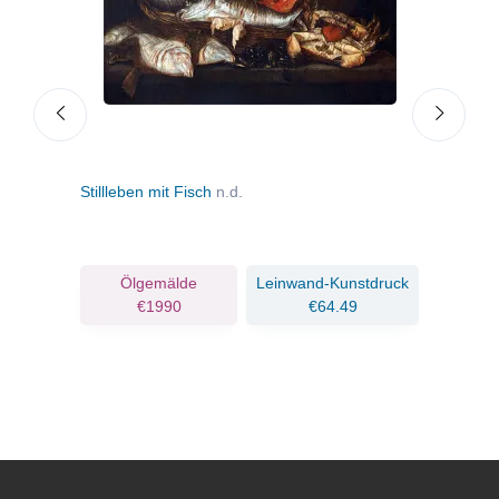
Stillleben mit Fisch
n.d.
Prunk
c.16
ruck
Ölgemälde
Leinwand-Kunstdruck
€1990
€64.49