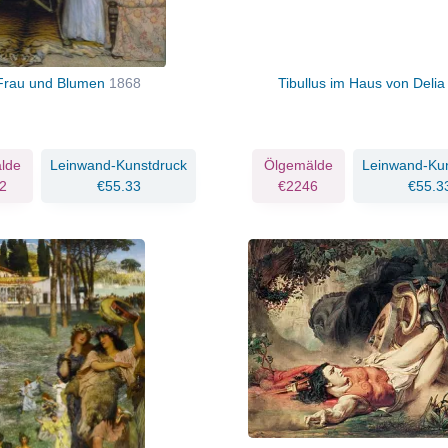
Frau und Blumen
1868
Tibullus im Haus von Deli
lde
Leinwand-Kunstdruck
Ölgemälde
Leinwand-Ku
2
€55.33
€2246
€55.3