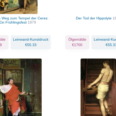
 Weg zum Tempel der Ceres:
Der Tod der Hippolyte
1
Ein Frühlingsfest
1879
lde
Leinwand-Kunstdruck
Ölgemälde
Leinwand-Ku
9
€55.33
€1700
€55.3