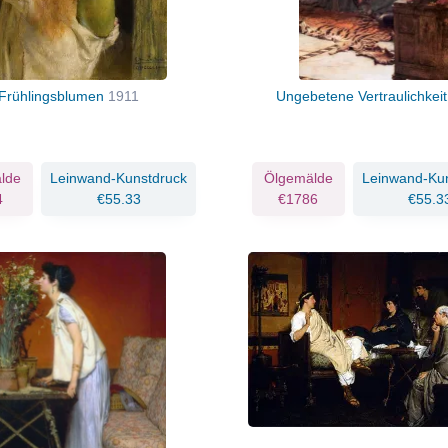
Frühlingsblumen
1911
Ungebetene Vertraulichkei
lde
Leinwand-Kunstdruck
Ölgemälde
Leinwand-Ku
4
€55.33
€1786
€55.3