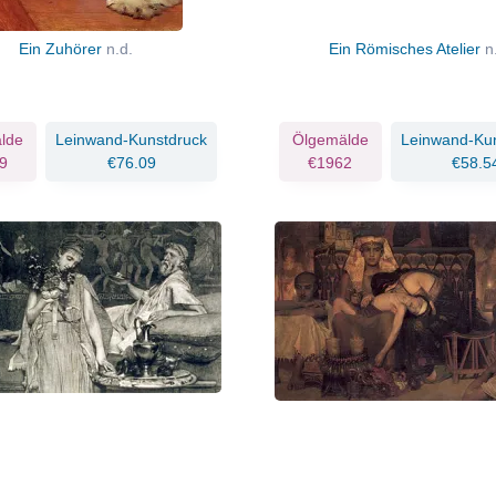
Ein Zuhörer
n.d.
Ein Römisches Atelier
n
lde
Leinwand-Kunstdruck
Ölgemälde
Leinwand-Ku
9
€76.09
€1962
€58.5