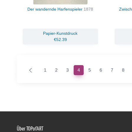
Der wandernde Harfenspieler
1878
Zwisch
Papier-Kunstdruck
€52.39
(current)
1
2
3
4
5
6
7
8
Über TOPofART