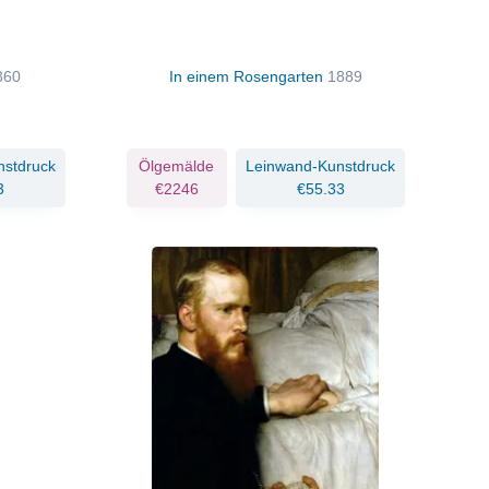
860
In einem Rosengarten
1889
nstdruck
Ölgemälde
Leinwand-Kunstdruck
3
€2246
€55.33