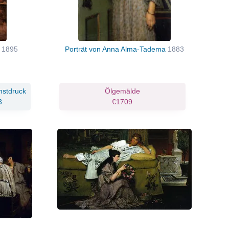
t
1895
Porträt von Anna Alma-Tadema
1883
nstdruck
Ölgemälde
3
€1709