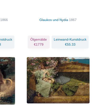
a
1866
Glaukos und Nydia
1867
nstdruck
Ölgemälde
Leinwand-Kunstdruck
3
€1779
€55.33