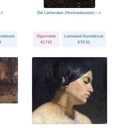
.d.
Die Liebenden (Hochzeitsreise)
n.d.
nstdruck
Ölgemälde
Leinwand-Kunstdruck
4
€1742
€70.51