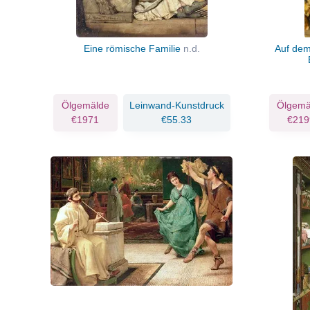
Eine römische Familie
n.d.
Auf dem
Ölgemälde
Leinwand-Kunstdruck
Ölgemä
€1971
€55.33
€219