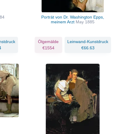
84
Porträt von Dr. Washington Epps,
meinem Arzt
May 1885
nstdruck
Ölgemälde
Leinwand-Kunstdruck
4
€1554
€66.63