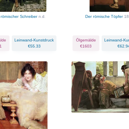
 römischer Schreiber
n.d.
Der römische Töpfer
18
lde
Leinwand-Kunstdruck
Ölgemälde
Leinwand-Ku
1
€55.33
€1603
€62.9