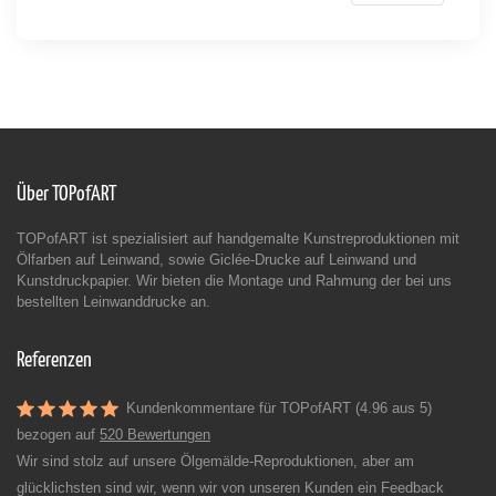
Über TOPofART
TOPofART ist spezialisiert auf handgemalte Kunstreproduktionen mit
Ölfarben auf Leinwand, sowie Giclée-Drucke auf Leinwand und
Kunstdruckpapier. Wir bieten die Montage und Rahmung der bei uns
bestellten Leinwanddrucke an.
Referenzen
Kundenkommentare für TOPofART (4.96 aus 5)
bezogen auf
520 Bewertungen
Wir sind stolz auf unsere Ölgemälde-Reproduktionen, aber am
glücklichsten sind wir, wenn wir von unseren Kunden ein Feedback