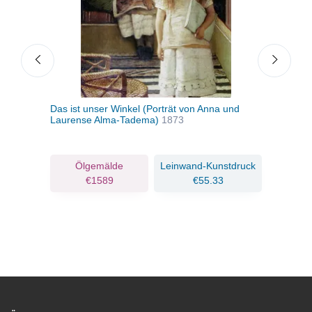
Das ist unser Winkel (Porträt von Anna und
Sonn
Laurense Alma-Tadema)
1873
Tad
ruck
Ölgemälde
Leinwand-Kunstdruck
€1589
€55.33