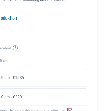
thentische Pinselführung des Originals ein.
roduktion
erahmt
.5 cm
4.5 cm - €1535
7.0 cm - €2201
ndere Größe als die angebotene wünschen