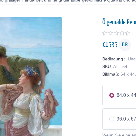
orgfältiger Handarbeit und fängt die außergewöhnliche Qualität und au
Ölgemälde Rep
€
1535
EUR
Bedingung :
Ung
SKU:
ATL-54
Bildmaß:
64 x 44
64.0 x 4
96.0 x 6
Wenn Sie eine a