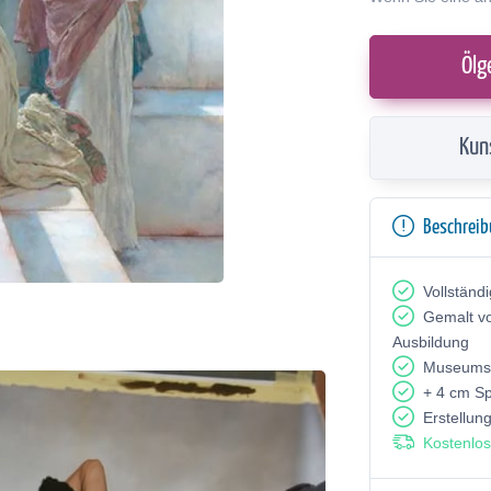
Ölg
Kun
Beschrei
Vollständ
Gemalt v
Ausbildung
Museumsq
+ 4 cm S
Erstellun
Kostenlos