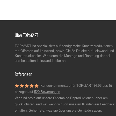
Über TOPofART
TOPofART ist spezialisiert auf handgemalte Kunstreproduktionen
mit Ölfarben auf Leinwand, sowie Giclée-Drucke auf Leinwand und
Kunstdruckpapier. Wir bieten die Montage und Rahmung der bei
uns bestellten Leinwanddrucke an.
Referenzen
Kundenkommentare für TOPofART (4.96 aus 5)
bezogen auf
520 Bewertungen
Wir sind stolz auf unsere Ölgemälde-Reproduktionen, aber am
glücklichsten sind wir, wenn wir von unseren Kunden ein Feedback
erhalten. Sehen Sie, was sie über unsere Gemälde sagen.