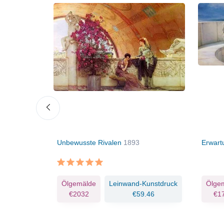
ht in der
Unbewusste Rivalen
1893
Erwar
Kunstdruck
Ölgemälde
Leinwand-Kunstdruck
Ölge
.33
€2032
€59.46
€1