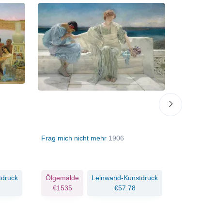
Frag mich nicht mehr
1906
Der Lenz ist
Welt
1902
tdruck
Ölgemälde
Leinwand-Kunstdruck
Ölgemäld
€1535
€57.78
€1519