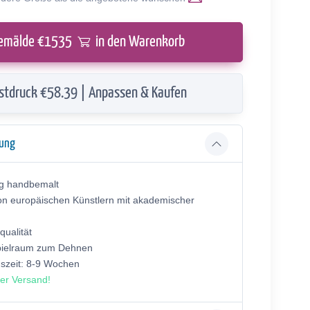
emälde €
1535
in den Warenkorb
stdruck €58.39 | Anpassen & Kaufen
bung
ig handbemalt
on europäischen Künstlern mit akademischer
ualität
pielraum zum Dehnen
gszeit: 8-9 Wochen
er Versand!