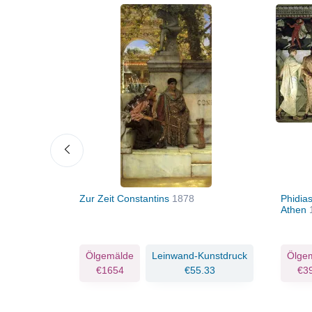
71
Zur Zeit Constantins
1878
Phidia
Athen
Kunstdruck
Ölgemälde
Leinwand-Kunstdruck
Ölge
.33
€1654
€55.33
€3