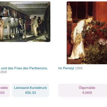
s und das Fries des Parthenons,
Im Peristyl
1866
1868
mälde
Leinwand-Kunstdruck
Ölgemälde
933
€55.33
€1809