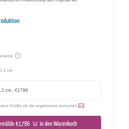
thentische Pinselführung des Originals ein.
roduktion
erahmt
31.2 cm
1.2 cm - €1786
ndere Größe als die angebotene wünschen
emälde €
1786
in den Warenkorb