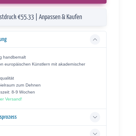
stdruck €55.33 | Anpassen & Kaufen
bung
ig handbemalt
on europäischen Künstlern mit akademischer
ualität
pielraum zum Dehnen
gszeit: 8-9 Wochen
er Versand!
gsprozess