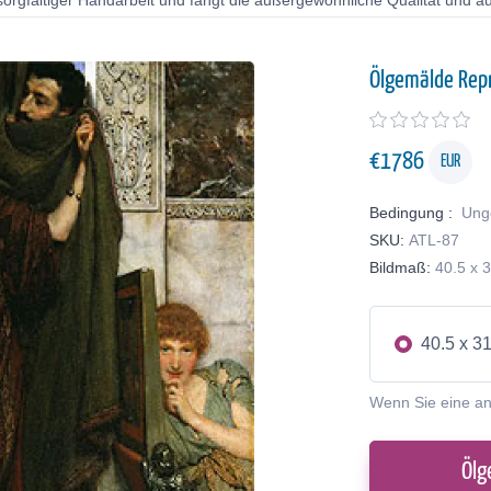
orgfältiger Handarbeit und fängt die außergewöhnliche Qualität und au
Ölgemälde Rep
€
1786
EUR
Bedingung :
Ung
SKU:
ATL-87
Bildmaß:
40.5 x 
40.5 x 3
Wenn Sie eine a
Ölg