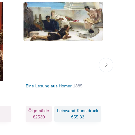
Eine Lesung aus Homer
1885
Etruskisch
Ölgemälde
Leinwand-Kunstdruck
Ölgemäld
€2530
€55.33
€1681