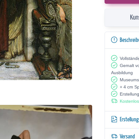
Kun
Beschrei
Vollständ
Gemalt v
Ausbildung
Museumsq
+ 4 cm S
Erstellun
Kostenlos
Erstellun
Versand