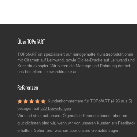
Über TOPofART
TOPofART ist spezialisiert auf handgemalte Kunstreproduktionen
mit Ölfarben auf Leinwand, sowie Giclée-Drucke auf Leinwand und
Kunstdruckpapier. Wir bieten die Montage und Rahmung der bei
uns bestellten Leinwanddrucke an.
Referenzen
Kundenkommentare für TOPofART (4.96 aus 5)
bezogen auf
520 Bewertungen
Wir sind stolz auf unsere Ölgemälde-Reproduktionen, aber am
glücklichsten sind wir, wenn wir von unseren Kunden ein Feedback
erhalten. Sehen Sie, was sie über unsere Gemälde sagen.