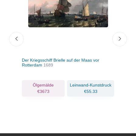
Der Kriegsschiff Brielle auf der Maas vor
Nied
Rotterdam
1689
Texe
Flag
ruck
Ölgemälde
Leinwand-Kunstdruck
€3673
€55.33