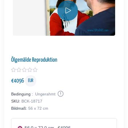
Ölgemälde Reproduktion
€
4096
EUR
Bedingung :
Ungerahmt
SKU:
BCK-18717
Bildmaß:
56 x 72 cm