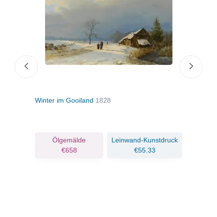
Winter im Gooiland
1828
Somm
ruck
Ölgemälde
Leinwand-Kunstdruck
€658
€55.33