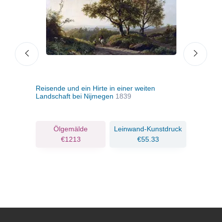
Reisende und ein Hirte in einer weiten
Eine
Landschaft bei Nijmegen
1839
eine
ruck
Ölgemälde
Leinwand-Kunstdruck
€1213
€55.33