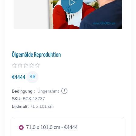
Ölgemälde Reproduktion
€
4444
EUR
Bedingung :
Ungerahmt
SKU:
BCK-18737
Bildmaß:
71 x 101 cm
71.0 x 101.0 cm - €4444