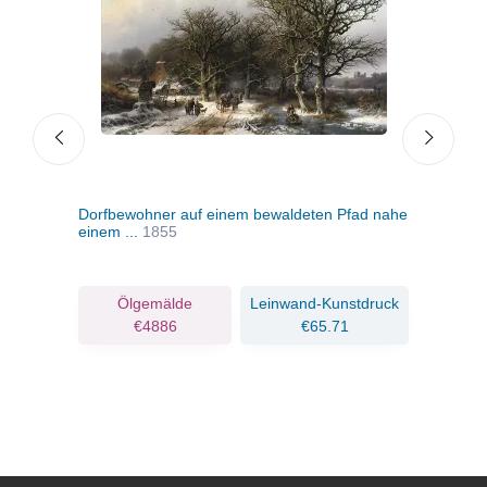
Dorfbewohner auf einem bewaldeten Pfad nahe
Ein V
einem ...
1855
Eiche
ruck
Ölgemälde
Leinwand-Kunstdruck
€4886
€65.71