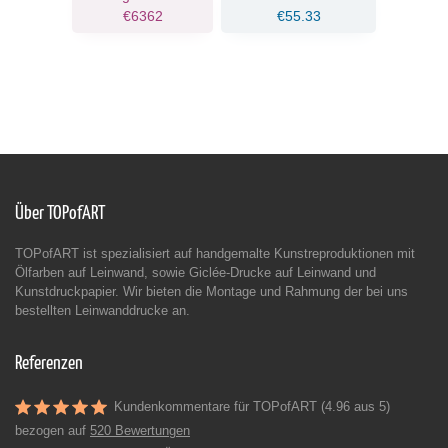
€6362
€55.33
Über TOPofART
TOPofART ist spezialisiert auf handgemalte Kunstreproduktionen mit
Ölfarben auf Leinwand, sowie Giclée-Drucke auf Leinwand und
Kunstdruckpapier. Wir bieten die Montage und Rahmung der bei uns
bestellten Leinwanddrucke an.
Referenzen
Kundenkommentare für TOPofART (4.96 aus 5)
bezogen auf
520 Bewertungen