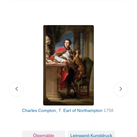
t
Charles Compton, 7. Earl of Northampton
1758
Susa
ruck
Ölgemälde
Leinwand-Kunstdruck