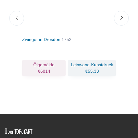
Zwinger in Dresden
1752
Blic
Köni
ruck
Ölgemälde
Leinwand-Kunstdruck
€6814
€55.33
Über TOPofART