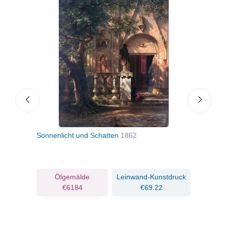
Sonnenlicht und Schatten
1862
Gewi
ruck
Ölgemälde
Leinwand-Kunstdruck
€6184
€69.22