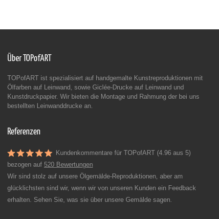
Über TOPofART
TOPofART ist spezialisiert auf handgemalte Kunstreproduktionen mit
Ölfarben auf Leinwand, sowie Giclée-Drucke auf Leinwand und
Kunstdruckpapier. Wir bieten die Montage und Rahmung der bei uns
bestellten Leinwanddrucke an.
Referenzen
Kundenkommentare für TOPofART (4.96 aus 5)
bezogen auf
520 Bewertungen
Wir sind stolz auf unsere Ölgemälde-Reproduktionen, aber am
glücklichsten sind wir, wenn wir von unseren Kunden ein Feedback
erhalten. Sehen Sie, was sie über unsere Gemälde sagen.