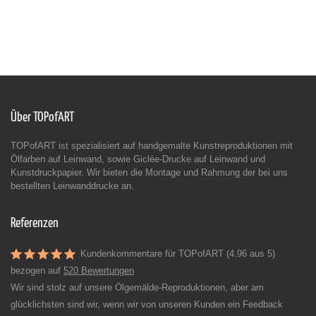
Über TOPofART
TOPofART ist spezialisiert auf handgemalte Kunstreproduktionen mit
Ölfarben auf Leinwand, sowie Giclée-Drucke auf Leinwand und
Kunstdruckpapier. Wir bieten die Montage und Rahmung der bei uns
bestellten Leinwanddrucke an.
Referenzen
Kundenkommentare für TOPofART (4.96 aus 5)
bezogen auf
520 Bewertungen
Wir sind stolz auf unsere Ölgemälde-Reproduktionen, aber am
glücklichsten sind wir, wenn wir von unseren Kunden ein Feedback