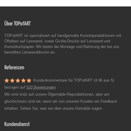
Über TOPofART
TOPofART ist spezialisiert auf handgemalte Kunstreproduktionen mit
Ölfarben auf Leinwand, sowie Giclée-Drucke auf Leinwand und
Kunstdruckpapier. Wir bieten die Montage und Rahmung der bei uns
bestellten Leinwanddrucke an.
Referenzen
Kundenkommentare für TOPofART (4.96 aus 5)
bezogen auf
520 Bewertungen
Wir sind stolz auf unsere Ölgemälde-Reproduktionen, aber am
glücklichsten sind wir, wenn wir von unseren Kunden ein Feedback
erhalten. Sehen Sie, was sie über unsere Gemälde sagen.
Kundendienst