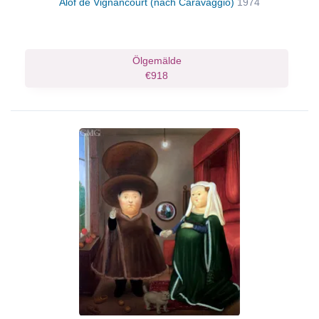
Alof de Vignancourt (nach Caravaggio)
1974
Ölgemälde
€918