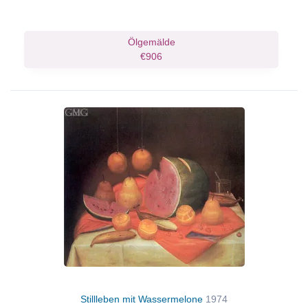
Ölgemälde
€906
Stillleben mit Wassermelone
1974