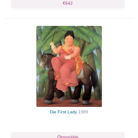
€642
Die First Lady
1989
Ölgemälde