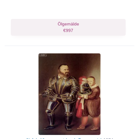
Ölgemälde
€997