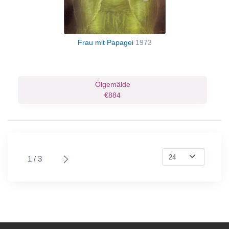
Frau mit Papagei
1973
Ölgemälde
€884
1 / 3