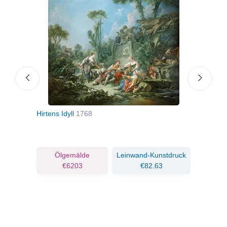
Hirtens Idyll
1768
Der 
ruck
Ölgemälde
Leinwand-Kunstdruck
€6203
€82.63