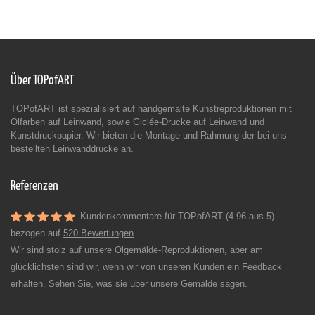
Über TOPofART
TOPofART ist spezialisiert auf handgemalte Kunstreproduktionen mit
Ölfarben auf Leinwand, sowie Giclée-Drucke auf Leinwand und
Kunstdruckpapier. Wir bieten die Montage und Rahmung der bei uns
bestellten Leinwanddrucke an.
Referenzen
Kundenkommentare für TOPofART (4.96 aus 5)
bezogen auf
520 Bewertungen
Wir sind stolz auf unsere Ölgemälde-Reproduktionen, aber am
glücklichsten sind wir, wenn wir von unseren Kunden ein Feedback
erhalten. Sehen Sie, was sie über unsere Gemälde sagen.