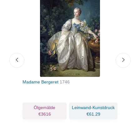
Madame Bergeret
1746
Josep
dem 
ruck
Ölgemälde
Leinwand-Kunstdruck
€3616
€61.29