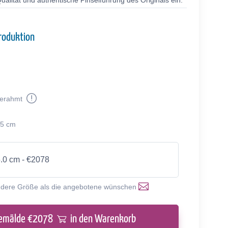
alität und authentische Pinselführung des Originals ein.
roduktion
erahmt
65 cm
5.0 cm - €2078
ndere Größe als die angebotene wünschen
emälde €
2078
in den Warenkorb