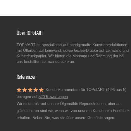
Über TOPofART
TOPofART ist spezialisiert auf handgemalte Kunstreproduktionen
mit Ölfarben auf Leinwand, sowie Giclée-Drucke auf Leinwand und
Kunstdruckpapier. Wir bieten die Montage und Rahmung der bei
uns bestellten Leinwanddrucke an.
Referenzen
Kundenkommentare für TOPofART (4.96 aus 5)
bezogen auf
520 Bewertungen
Wir sind stolz auf unsere Ölgemälde-Reproduktionen, aber am
glücklichsten sind wir, wenn wir von unseren Kunden ein Feedback
erhalten. Sehen Sie, was sie über unsere Gemälde sagen.