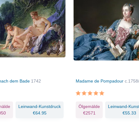
 nach dem Bade
1742
Madame de Pompadour
c.1758
mälde
Leinwand-Kunstdruck
Ölgemälde
Leinwand-Kuns
050
€64.95
€2571
€55.33