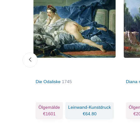
löte
Die Odaliske
1745
Diana
Kunstdruck
Ölgemälde
Leinwand-Kunstdruck
Ölge
.34
€1601
€64.80
€2