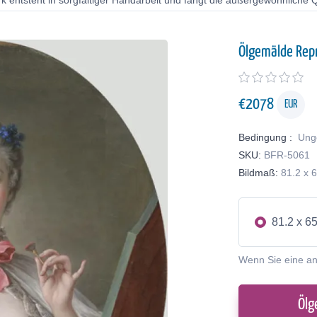
 entsteht in sorgfältiger Handarbeit und fängt die außergewöhnliche Qu
Ölgemälde Rep
€
2078
EUR
Bedingung :
Ung
SKU:
BFR-5061
Bildmaß:
81.2 x 
81.2 x 6
Wenn Sie eine a
Ölg