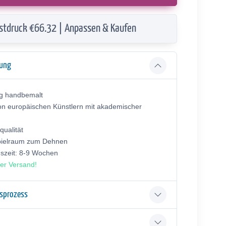
stdruck €66.32 | Anpassen & Kaufen
bung
ig handbemalt
on europäischen Künstlern mit akademischer
ualität
pielraum zum Dehnen
gszeit: 8-9 Wochen
er Versand!
gsprozess