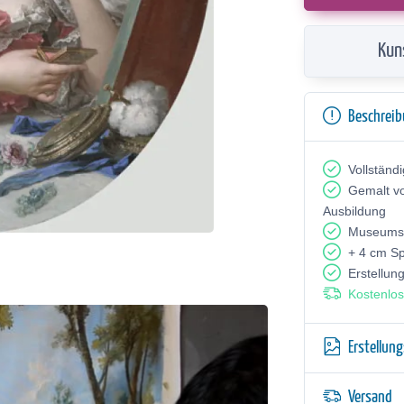
Kun
Beschrei
Vollständ
Gemalt v
Ausbildung
Museumsq
+ 4 cm S
Erstellun
Kostenlos
Erstellun
Versand