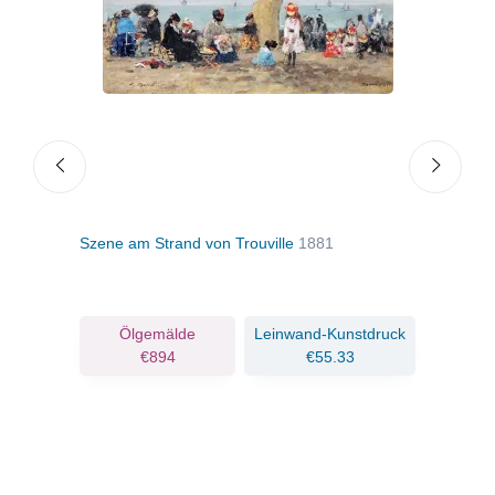
Szene am Strand von Trouville
1881
Ebbe
ruck
Ölgemälde
Leinwand-Kunstdruck
€894
€55.33