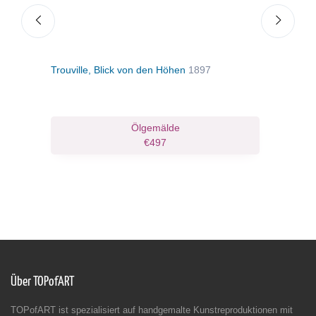
Trouville, Blick von den Höhen
1897
Deau
den 
Ölgemälde
€497
Über TOPofART
TOPofART ist spezialisiert auf handgemalte Kunstreproduktionen mit