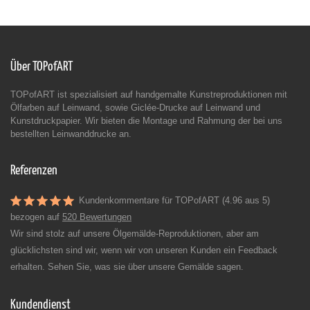
Über TOPofART
TOPofART ist spezialisiert auf handgemalte Kunstreproduktionen mit
Ölfarben auf Leinwand, sowie Giclée-Drucke auf Leinwand und
Kunstdruckpapier. Wir bieten die Montage und Rahmung der bei uns
bestellten Leinwanddrucke an.
Referenzen
Kundenkommentare für TOPofART (4.96 aus 5)
bezogen auf
520 Bewertungen
Wir sind stolz auf unsere Ölgemälde-Reproduktionen, aber am
glücklichsten sind wir, wenn wir von unseren Kunden ein Feedback
erhalten. Sehen Sie, was sie über unsere Gemälde sagen.
Kundendienst