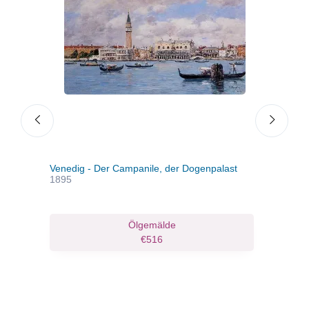
Venedig - Der Campanile, der Dogenpalast
Vene
1895
San
Ölgemälde
€516