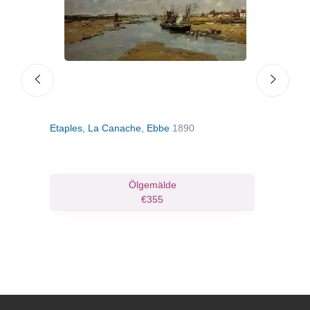
Etaples, La Canache, Ebbe
1890
Trou
Ölgemälde
€355