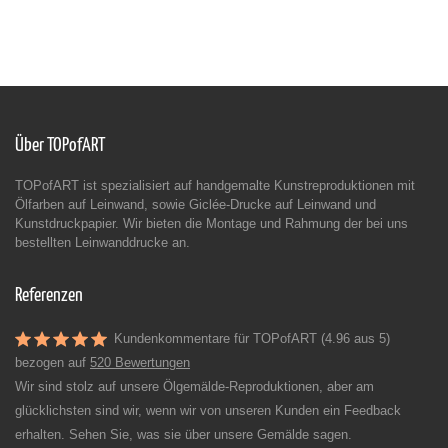
Über TOPofART
TOPofART ist spezialisiert auf handgemalte Kunstreproduktionen mit
Ölfarben auf Leinwand, sowie Giclée-Drucke auf Leinwand und
Kunstdruckpapier. Wir bieten die Montage und Rahmung der bei uns
bestellten Leinwanddrucke an.
Referenzen
Kundenkommentare für TOPofART (4.96 aus 5)
bezogen auf
520 Bewertungen
Wir sind stolz auf unsere Ölgemälde-Reproduktionen, aber am
glücklichsten sind wir, wenn wir von unseren Kunden ein Feedback
erhalten. Sehen Sie, was sie über unsere Gemälde sagen.