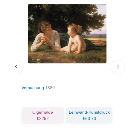
Versuchung
1880
Die 
ruck
Ölgemälde
Leinwand-Kunstdruck
€2252
€63.73