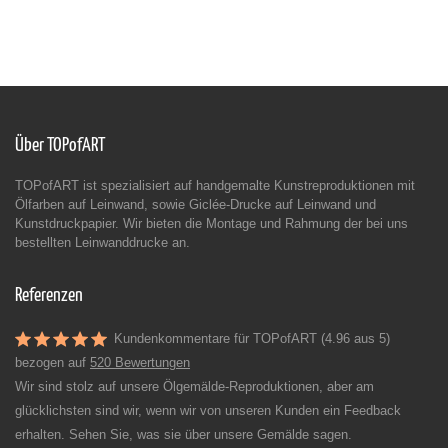
Über TOPofART
TOPofART ist spezialisiert auf handgemalte Kunstreproduktionen mit
Ölfarben auf Leinwand, sowie Giclée-Drucke auf Leinwand und
Kunstdruckpapier. Wir bieten die Montage und Rahmung der bei uns
bestellten Leinwanddrucke an.
Referenzen
Kundenkommentare für TOPofART (4.96 aus 5)
bezogen auf
520 Bewertungen
Wir sind stolz auf unsere Ölgemälde-Reproduktionen, aber am
glücklichsten sind wir, wenn wir von unseren Kunden ein Feedback
erhalten. Sehen Sie, was sie über unsere Gemälde sagen.