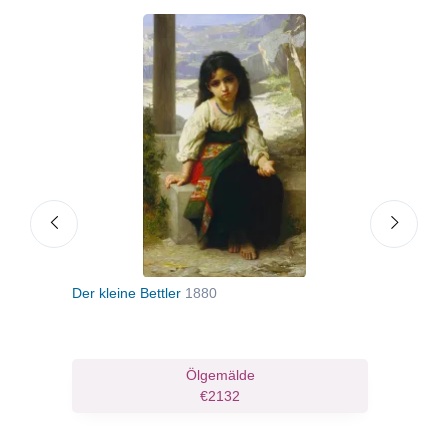
5
Der kleine Bettler
1880
Schm
ruck
Ölgemälde
€2132