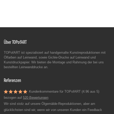
Über TOPofART
TOPofART ist spezialisiert auf handgemalte Kunstreproduktionen mit
Ölfarben auf Leinwand, sowie Giclée-Drucke auf Leinwand und
Kunstdruckpapier. Wir bieten die Montage und Rahmung der bei uns
bestellten Leinwanddrucke an.
Referenzen
Kundenkommentare für TOPofART (4.96 aus 5)
bezogen auf
520 Bewertungen
Wir sind stolz auf unsere Ölgemälde-Reproduktionen, aber am
glücklichsten sind wir, wenn wir von unseren Kunden ein Feedback