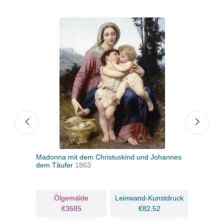
Madonna mit dem Christuskind und Johannes
Der 
dem Täufer
1863
ruck
Ölgemälde
Leinwand-Kunstdruck
€3685
€82.52