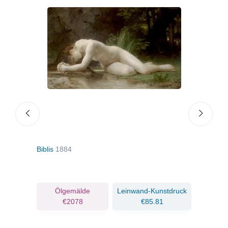
Biblis
1884
Bacc
Ölgemälde
Leinwand-Kunstdruck
€2078
€85.81