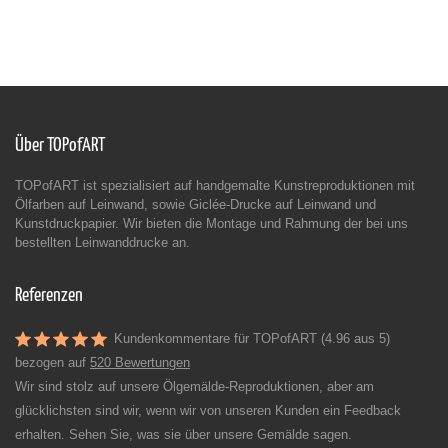
Über TOPofART
TOPofART ist spezialisiert auf handgemalte Kunstreproduktionen mit
Ölfarben auf Leinwand, sowie Giclée-Drucke auf Leinwand und
Kunstdruckpapier. Wir bieten die Montage und Rahmung der bei uns
bestellten Leinwanddrucke an.
Referenzen
Kundenkommentare für TOPofART (4.96 aus 5)
bezogen auf
520 Bewertungen
Wir sind stolz auf unsere Ölgemälde-Reproduktionen, aber am
glücklichsten sind wir, wenn wir von unseren Kunden ein Feedback
erhalten. Sehen Sie, was sie über unsere Gemälde sagen.