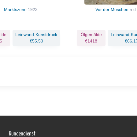
Marktszene
1923
Vor der Moschee
n.d.
lde
Leinwand-Kunstdruck
Ölgemälde
Leinwand-Ku
5
€55.50
€1418
€66.1
Kundendienst