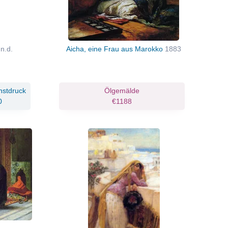
n
n.d.
Aicha, eine Frau aus Marokko
1883
nstdruck
Ölgemälde
0
€1188