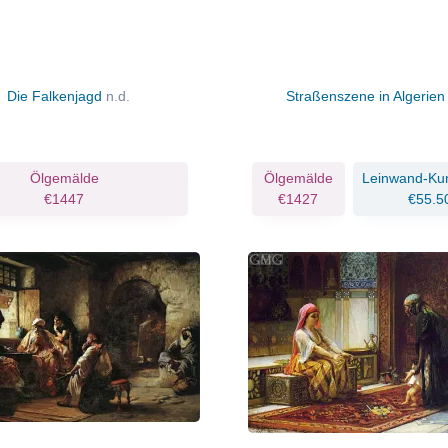
Die Falkenjagd
n.d.
Straßenszene in Algerie
Ölgemälde
Ölgemälde
Leinwand-Ku
€1447
€1427
€55.5