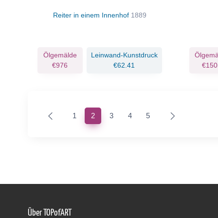
Reiter in einem Innenhof
1889
Ölgemälde
Leinwand-Kunstdruck
Ölgemä
€976
€62.41
€150
(current)
1
2
3
4
5
Über TOPofART