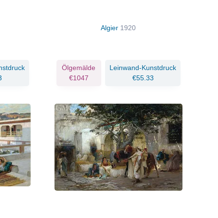
Algier
1920
nstdruck
Ölgemälde
Leinwand-Kunstdruck
3
€1047
€55.33