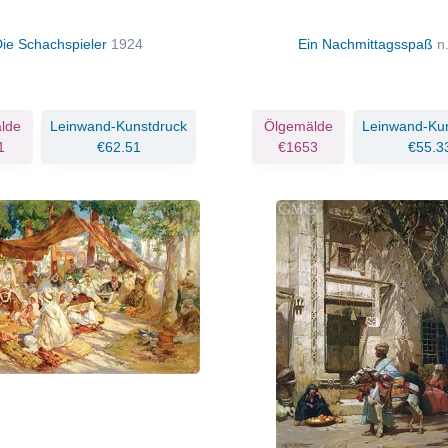
Die Schachspieler
1924
Ein Nachmittagsspaß
n
lde
Leinwand-Kunstdruck
Ölgemälde
Leinwand-Ku
1
€62.51
€1653
€55.3