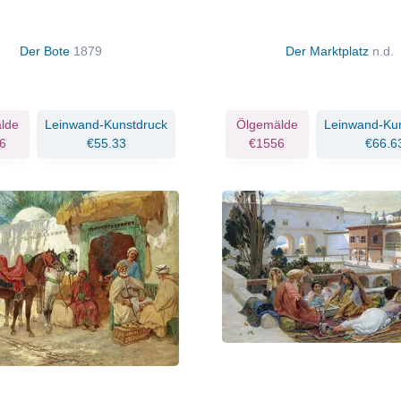
Der Bote
1879
Der Marktplatz
n.d.
lde
Leinwand-Kunstdruck
Ölgemälde
Leinwand-Ku
6
€55.33
€1556
€66.6