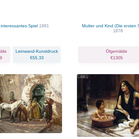
 interessantes Spiel
1881
Mutter und Kind (Die ersten S
1878
lde
Leinwand-Kunstdruck
Ölgemälde
9
€55.33
€1305