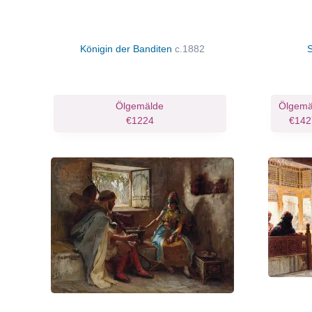
Königin der Banditen
c.1882
Ölgemälde
Ölgemä
€1224
€142