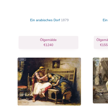
Ein arabisches Dorf
1879
Ein
Ölgemälde
Ölgemä
€1240
€155