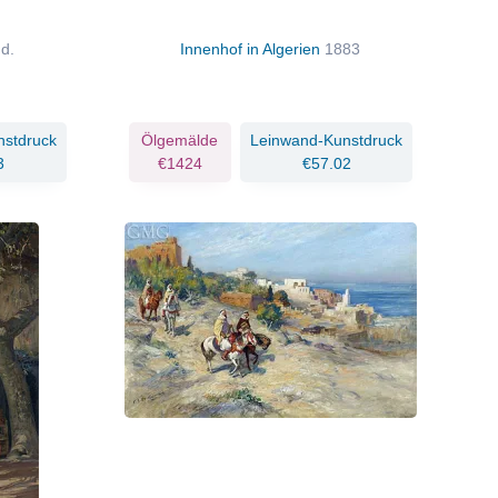
.d.
Innenhof in Algerien
1883
nstdruck
Ölgemälde
Leinwand-Kunstdruck
3
€1424
€57.02