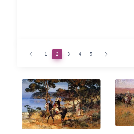
(current)
1
2
3
4
5