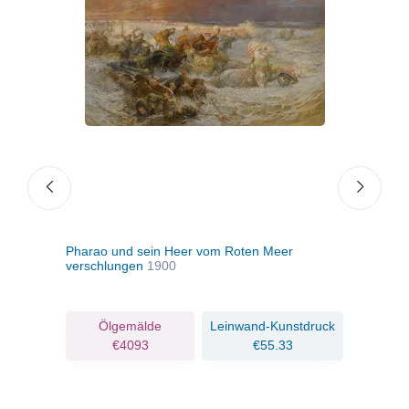
Pharao und sein Heer vom Roten Meer
Rück
verschlungen
1900
ruck
Ölgemälde
Leinwand-Kunstdruck
€4093
€55.33