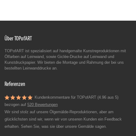
Über TOPofART
TOPofART ist spezialisiert auf handgemalte Kunstreproduktionen mit
Ölfarben auf Leinwand, sowie Giclée-Drucke auf Leinwand und
Kunstdruckpapier. Wir bieten die Montage und Rahmung der bei uns
bestellten Leinwanddrucke an.
Referenzen
Kundenkommentare für TOPofART (4.96 aus 5)
bezogen auf
520 Bewertungen
Wir sind stolz auf unsere Ölgemälde-Reproduktionen, aber am
glücklichsten sind wir, wenn wir von unseren Kunden ein Feedback
erhalten. Sehen Sie, was sie über unsere Gemälde sagen.