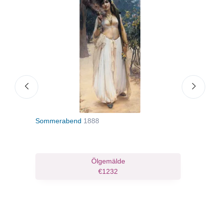
Sommerabend
1888
Frau
1921
ruck
Ölgemälde
€1232