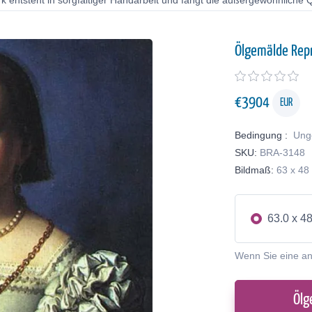
 entsteht in sorgfältiger Handarbeit und fängt die außergewöhnliche Qu
Ölgemälde Rep
€
3904
EUR
Bedingung :
Ung
SKU:
BRA-3148
Bildmaß:
63 x 48
63.0 x 4
Wenn Sie eine a
Ölg