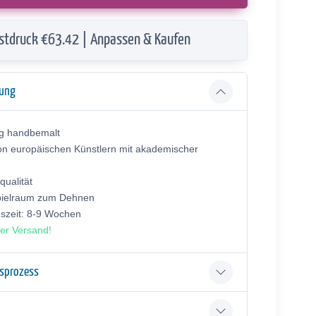
stdruck €63.42 | Anpassen & Kaufen
bung
ig handbemalt
on europäischen Künstlern mit akademischer
ualität
pielraum zum Dehnen
gszeit: 8-9 Wochen
er Versand!
gsprozess