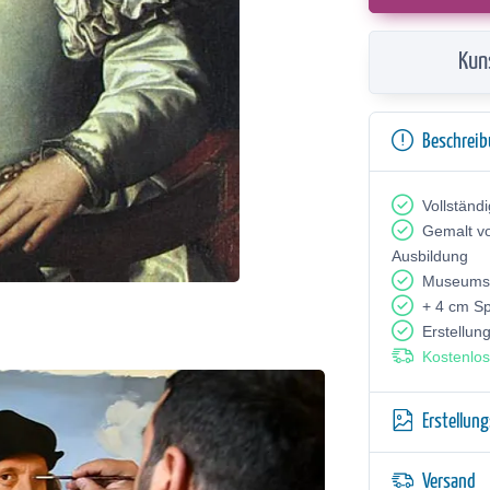
Kun
Beschrei
Vollständ
Gemalt v
Ausbildung
Museumsq
+ 4 cm S
Erstellun
Kostenlos
Erstellun
Versand