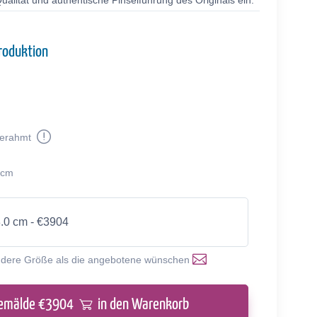
alität und authentische Pinselführung des Originals ein.
roduktion
erahmt
 cm
8.0 cm - €3904
ndere Größe als die angebotene wünschen
emälde €
3904
in den Warenkorb