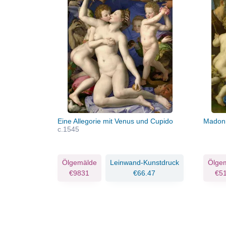
Eine Allegorie mit Venus und Cupido
Madonn
c.1545
Ölgemälde
Leinwand-Kunstdruck
Ölge
€9831
€66.47
€5