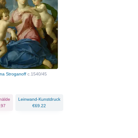
a Stroganoff
c.1540/45
mälde
Leinwand-Kunstdruck
197
€69.22