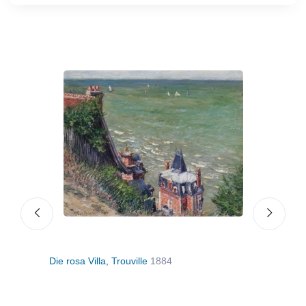
82
Die rosa Villa, Trouville
1884
Fels