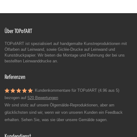
Über TOPofART
TOPofART ist spezialisiert auf handgemalte Kunstreproduktionen mit
Ölfarben auf Leinwand, sowie Giclée-Drucke auf Leinwand und
Kunstdruckpapier. Wir bieten die Montage und Rahmung der bei uns
bestellten Leinwanddrucke an.
Referenzen
Kundenkommentare für TOPofART (4.96 aus 5)
bezogen auf
520 Bewertungen
Wir sind stolz auf unsere Ölgemälde-Reproduktionen, aber am
glücklichsten sind wir, wenn wir von unseren Kunden ein Feedback
erhalten. Sehen Sie, was sie über unsere Gemälde sagen.
Kundendienst