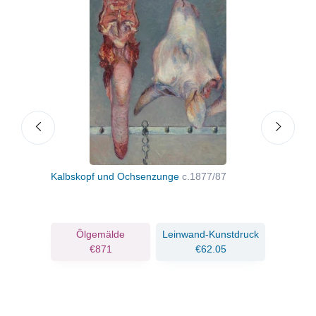
Kalbskopf und Ochsenzunge
c.1877/87
Das 
ruck
Ölgemälde
Leinwand-Kunstdruck
€871
€62.05