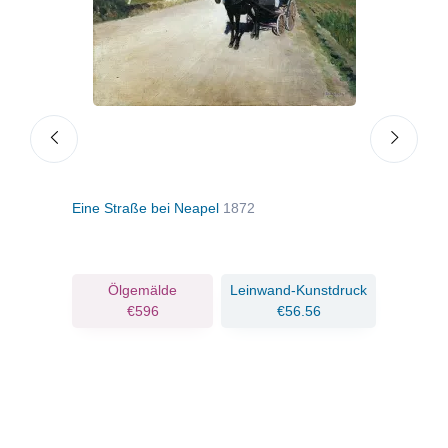
Eine Straße bei Neapel
1872
Die 
ruck
Ölgemälde
Leinwand-Kunstdruck
€596
€56.56