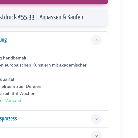
stdruck €55.33 | Anpassen & Kaufen
bung
ig handbemalt
on europäischen Künstlern mit akademischer
ualität
pielraum zum Dehnen
gszeit: 8-9 Wochen
er Versand!
gsprozess