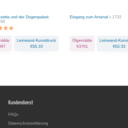
zzetta und der Dogenpalast
Eingang zum Arsenal
c.1732
/40
mälde
Leinwand-Kunstdruck
Ölgemälde
Leinwand-Kuns
997
€55.33
€3701
€55.33
Kundendienst
FAQs
Datenschutzerklärung