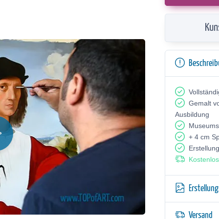
Kun
Beschrei
Vollständ
Gemalt v
Ausbildung
Museumsq
+ 4 cm S
Erstellun
Kostenlos
Erstellun
Versand