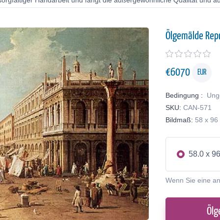
orgfältiger Handarbeit und fängt die außergewöhnliche Qualität und au
Ölgemälde Rep
€
6070
EUR
Bedingung :
Ung
SKU:
CAN-571
Bildmaß:
58 x 96
58.0 x 9
Wenn Sie eine a
Ölg