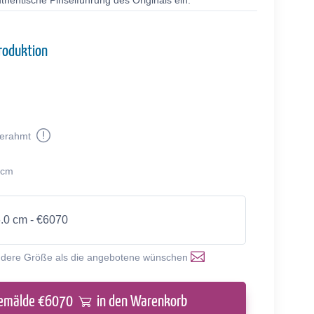
thentische Pinselführung des Originals ein.
roduktion
erahmt
 cm
6.0 cm - €6070
ndere Größe als die angebotene wünschen
emälde €
6070
in den Warenkorb