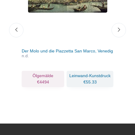
n
Der Molo und die Piazzetta San Marco, Venedig
Schl
n.d.
ruck
Ölgemälde
Leinwand-Kunstdruck
€4494
€55.33