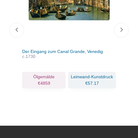
Der Eingang zum Canal Grande, Venedig
Imag
c.1730
ruck
Ölgemälde
Leinwand-Kunstdruck
€4859
€57.17