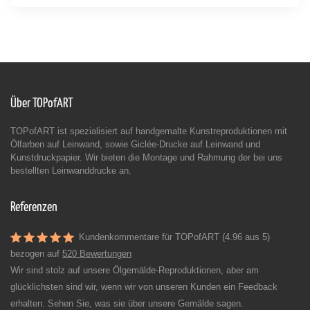
Über TOPofART
TOPofART ist spezialisiert auf handgemalte Kunstreproduktionen mit
Ölfarben auf Leinwand, sowie Giclée-Drucke auf Leinwand und
Kunstdruckpapier. Wir bieten die Montage und Rahmung der bei uns
bestellten Leinwanddrucke an.
Referenzen
Kundenkommentare für TOPofART (4.96 aus 5)
bezogen auf
520 Bewertungen
Wir sind stolz auf unsere Ölgemälde-Reproduktionen, aber am
glücklichsten sind wir, wenn wir von unseren Kunden ein Feedback
erhalten. Sehen Sie, was sie über unsere Gemälde sagen.