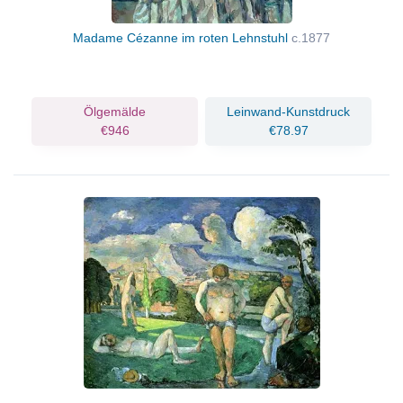
Madame Cézanne im roten Lehnstuhl
c.1877
Ölgemälde
Leinwand-Kunstdruck
€946
€78.97